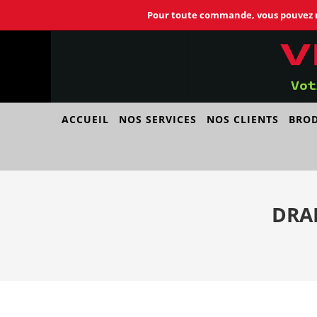
Skip
Pour toute commande, vous pouvez no
to
content
ACCUEIL
NOS SERVICES
NOS CLIENTS
BROD
DRA